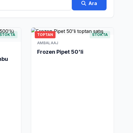
Ara
STOKTA
TOPTAN
STOKTA
AMBALAAJ
Frozen Pipet 50'li
mbu