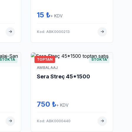
15 ₺
+ KDV
Kod: ABK0000213
STOKTA
TOPTAN
STOKTA
AMBALAAJ
Sera Streç 45*1500
750 ₺
+ KDV
Kod: ABK0000440