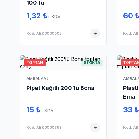
100'lü
1,32 ₺
60 
+ KDV
Kod: ABK0000005
Kod: A
TOPTAN
STOKTA
TOPTA
AMBALAAJ
AMBAL
Pipet Kağıtlı 200'lü Bona
Plast
Ema
15 ₺
33 ₺
+ KDV
Kod: ABK0000398
Kod: A