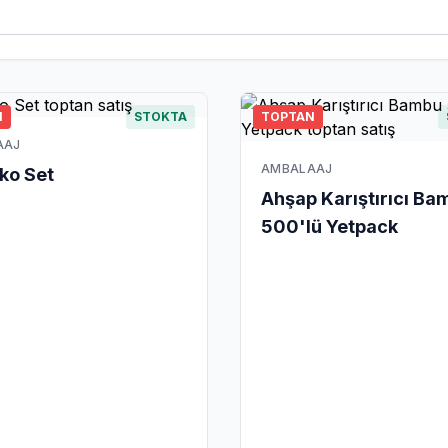
N
STOKTA
TOPTAN
AAJ
AMBALAAJ
Eko Set
Ahşap Karıştırıcı Ba
500'lü Yetpack