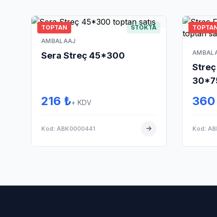
TOPTAN
STOKTA
TOPTA
AMBALAAJ
AMBAL
Sera Streç 45*300
Streç
30*7
216 ₺
360
+ KDV
Kod: ABK0000441
Kod: A