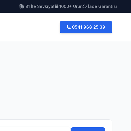
81 İle Sevkiyat
1000+ Ürün
İade Garantisi
0541 968 25 39