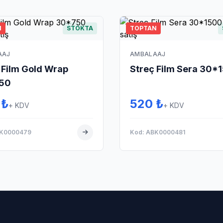
N
STOKTA
TOPTAN
AAJ
AMBALAAJ
 Film Gold Wrap
Streç Film Sera 30*
50
 ₺
520 ₺
+ KDV
+ KDV
BK0000479
Kod: ABK0000481