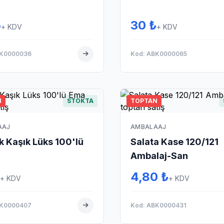
₺
30 ₺
+ KDV
+ KDV
BK0000036
Kod: ABK0000065
N
STOKTA
TOPTAN
AAJ
AMBALAAJ
ik Kaşık Lüks 100'lü
Salata Kase 120/121
Ambalaj-San
4,80 ₺
+ KDV
+ KDV
BK0000407
Kod: ABK0000431