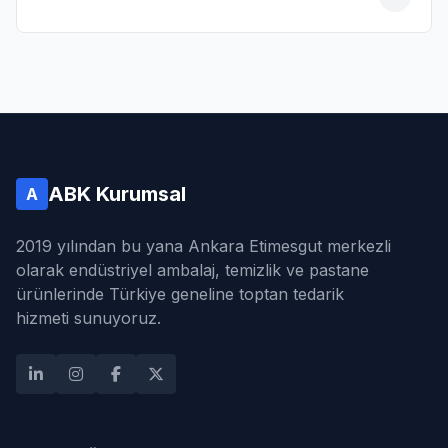
19)
emizlik
parat
1)
as
1)
ABK Kurumsal
A
2019 yılından bu yana Ankara Etimesgut merkezli
olarak endüstriyel ambalaj, temizlik ve pastane
ürünlerinde Türkiye geneline toptan tedarik
hizmeti sunuyoruz.