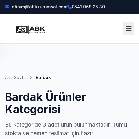
iletisim@abkkurumsal.com
0541 968 25 39
ENÜ
a
Ana Sayfa
Bardak
yfa
Bardak Ürünler
tegoriler
Kategorisi
askılı
rünler
23)
Bu kategoride 3 adet ürün bulunmaktadır. Tümü
stokta ve hemen teslimat için hazır.
enel