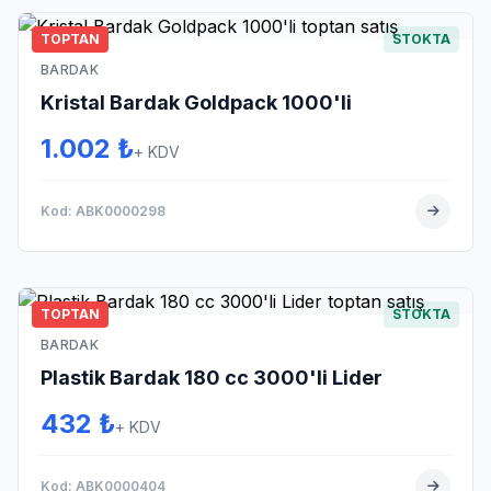
4)
tsApp
TOPTAN
STOKTA
emizlik
BARDAK
arf
Kristal Bardak Goldpack 1000'li
27)
1.002 ₺
eterjan
+ KDV
47)
Kod: ABK0000298
emizlik
ezi
6)
ağıt-
TOPTAN
STOKTA
eçete
BARDAK
21)
Plastik Bardak 180 cc 3000'li Lider
Çöp
oşeti
432 ₺
+ KDV
6)
ldiven
Kod: ABK0000404