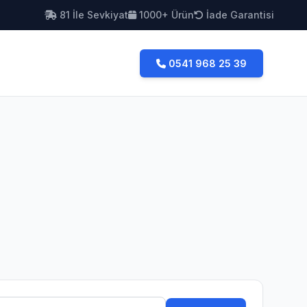
81 İle Sevkiyat
1000+ Ürün
İade Garantisi
0541 968 25 39