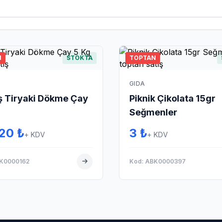
N
STOKTA
TOPTAN
GIDA
 Tiryaki Dökme Çay
Piknik Çikolata 15gr
Seğmenler
20 ₺
3 ₺
+ KDV
+ KDV
BK0000162
Kod: ABK0000397