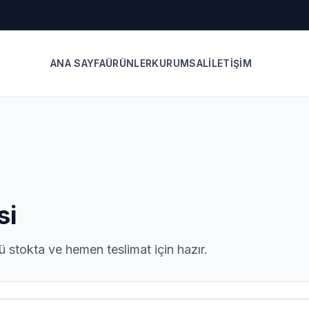
ANA SAYFA
ÜRÜNLER
KURUMSAL
İLETIŞIM
si
 stokta ve hemen teslimat için hazır.