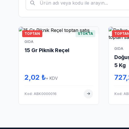
TOPTAN
STOKTA
TOPTA
GIDA
GIDA
15 Gr Piknik Reçel
Doğuş
5 Kg
2,02 ₺
727,
+ KDV
Kod: ABK0000016
Kod: A