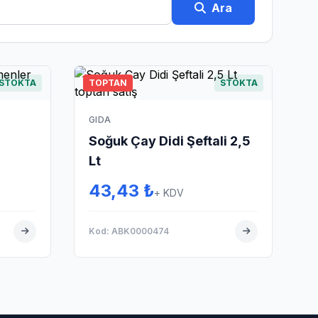
Ara
STOKTA
TOPTAN
STOKTA
GIDA
Soğuk Çay Didi Şeftali 2,5
Lt
43,43 ₺
+ KDV
Kod: ABK0000474