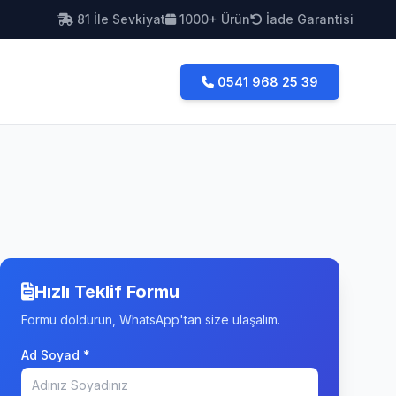
81 İle Sevkiyat
1000+ Ürün
İade Garantisi
0541 968 25 39
Hızlı Teklif Formu
Formu doldurun, WhatsApp'tan size ulaşalım.
Ad Soyad *