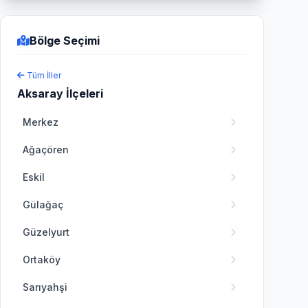
Bölge Seçimi
Tüm İller
Aksaray İlçeleri
Merkez
Ağaçören
Eskil
Gülağaç
Güzelyurt
Ortaköy
Sarıyahşi