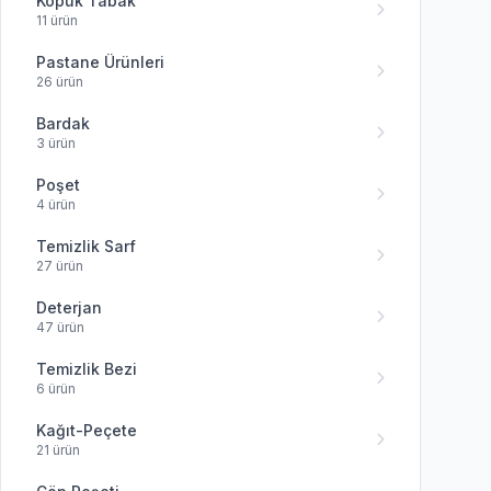
Köpük Tabak
11 ürün
Pastane Ürünleri
26 ürün
Bardak
3 ürün
Poşet
4 ürün
Temizlik Sarf
27 ürün
Deterjan
47 ürün
Temizlik Bezi
6 ürün
Kağıt-Peçete
21 ürün