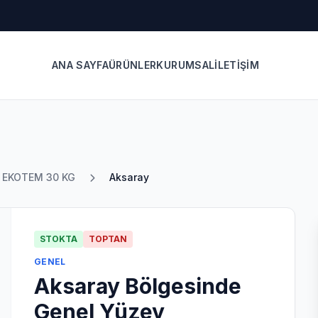
ANA SAYFA
ÜRÜNLER
KURUMSAL
İLETIŞIM
u EKOTEM 30 KG
Aksaray
STOKTA
TOPTAN
GENEL
Aksaray Bölgesinde
Genel Yüzey