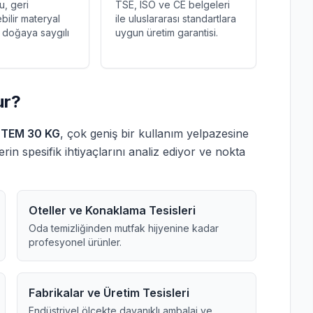
u, geri
TSE, ISO ve CE belgeleri
bilir materyal
ile uluslararası standartlara
e doğaya saygılı
uygun üretim garantisi.
ur?
KOTEM 30 KG
, çok geniş bir kullanım yelpazesine
rin spesifik ihtiyaçlarını analiz ediyor ve nokta
Oteller ve Konaklama Tesisleri
Oda temizliğinden mutfak hijyenine kadar
profesyonel ürünler.
Fabrikalar ve Üretim Tesisleri
Endüstriyel ölçekte dayanıklı ambalaj ve