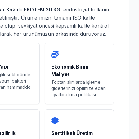
har Kokulu EKOTEM 30 KG
, endüstriyel kullanım
ilmiştir. Ürünlerimizin tamamı ISO kalite
te olup, sevkiyat öncesi kapsamlı kalite kontrol
olarak her ürünümüzün arkasında duruyoruz.
Yapı
Ekonomik Birim
Maliyet
ğlık sektöründe
ygun, bakteri
Toptan alımlarda işletme
ayan ham madde
giderlerinizi optimize eden
fiyatlandırma politikası.
ilirlik
Sertifikalı Üretim