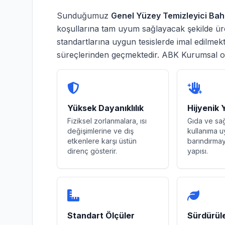
Sunduğumuz
Genel Yüzey Temizleyici Ba
koşullarına tam uyum sağlayacak şekilde üret
standartlarına uygun tesislerde imal edilmek
süreçlerinden geçmektedir. ABK Kurumsal 
Yüksek Dayanıklılık
Hijyenik 
Fiziksel zorlanmalara, ısı
Gıda ve sa
değişimlerine ve dış
kullanıma u
etkenlere karşı üstün
barındırm
direnç gösterir.
yapısı.
Standart Ölçüler
Sürdürüleb