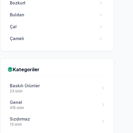
Bozkurt
Buldan
Çal
Çameli
Çardak
Çivril
Kategoriler
Güney
Baskılı Ürünler
Honaz
23 ürün
Kale
Genel
415 ürün
Sarayköy
Sızdırmaz
Serinhisar
13 ürün