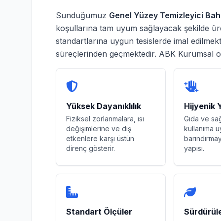
Sunduğumuz
Genel Yüzey Temizleyici Ba
koşullarına tam uyum sağlayacak şekilde üret
standartlarına uygun tesislerde imal edilmek
süreçlerinden geçmektedir. ABK Kurumsal 
Yüksek Dayanıklılık
Hijyenik 
Fiziksel zorlanmalara, ısı
Gıda ve sa
değişimlerine ve dış
kullanıma u
etkenlere karşı üstün
barındırm
direnç gösterir.
yapısı.
Standart Ölçüler
Sürdürüleb