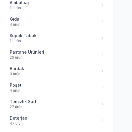
Tavas
Ambalaaj
11 ürün
Gıda
4 ürün
Köpük Tabak
11 ürün
Pastane Ürünleri
26 ürün
Bardak
3 ürün
Poşet
4 ürün
Temizlik Sarf
27 ürün
Deterjan
47 ürün