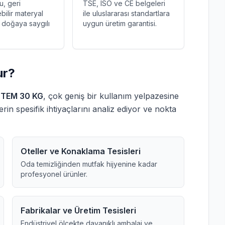
u, geri
TSE, ISO ve CE belgeleri
bilir materyal
ile uluslararası standartlara
e doğaya saygılı
uygun üretim garantisi.
ur?
KOTEM 30 KG
, çok geniş bir kullanım yelpazesine
rin spesifik ihtiyaçlarını analiz ediyor ve nokta
Oteller ve Konaklama Tesisleri
Oda temizliğinden mutfak hijyenine kadar
profesyonel ürünler.
Fabrikalar ve Üretim Tesisleri
Endüstriyel ölçekte dayanıklı ambalaj ve