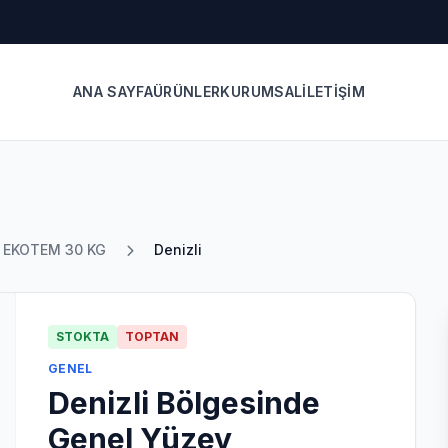
ANA SAYFA
ÜRÜNLER
KURUMSAL
İLETIŞIM
u EKOTEM 30 KG
Denizli
STOKTA
TOPTAN
GENEL
Denizli Bölgesinde
Genel Yüzey