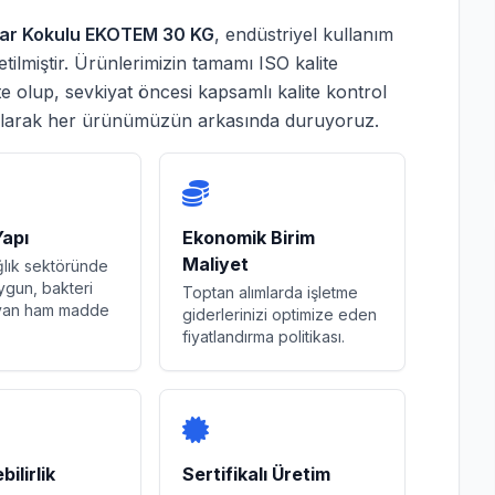
har Kokulu EKOTEM 30 KG
, endüstriyel kullanım
ilmiştir. Ürünlerimizin tamamı ISO kalite
te olup, sevkiyat öncesi kapsamlı kalite kontrol
olarak her ürünümüzün arkasında duruyoruz.
Yapı
Ekonomik Birim
Maliyet
ğlık sektöründe
ygun, bakteri
Toptan alımlarda işletme
ayan ham madde
giderlerinizi optimize eden
fiyatlandırma politikası.
ilirlik
Sertifikalı Üretim