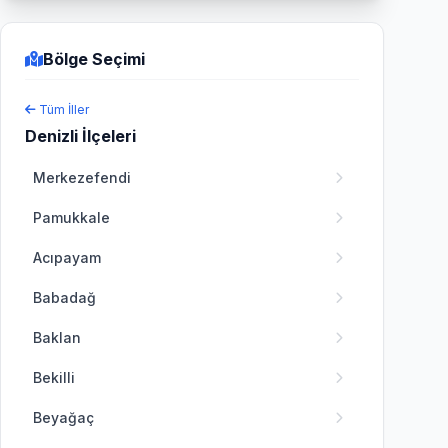
Bölge Seçimi
Tüm İller
Denizli İlçeleri
Merkezefendi
Pamukkale
Acıpayam
Babadağ
Baklan
Bekilli
Beyağaç