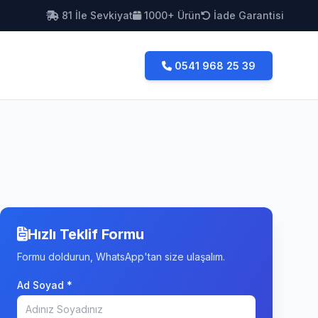
81 İle Sevkiyat
1000+ Ürün
İade Garantisi
0541 968 25 39
Hızlı Teklif Formu
Formu doldurun, WhatsApp'tan size ulaşalım.
Ad Soyad *