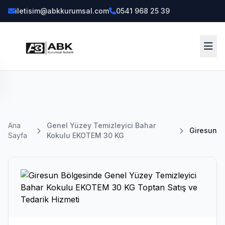
iletisim@abkkurumsal.com
0541 968 25 39
ENÜ
a
Ana
Genel Yüzey Temizleyici Bahar
Giresun
yfa
Sayfa
Kokulu EKOTEM 30 KG
tegoriler
askılı
rünler
23)
enel