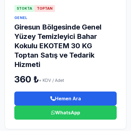
415)
STOKTA
TOPTAN
ızdırmaz
GENEL
13)
Giresun Bölgesinde Genel
mbalaaj
Yüzey Temizleyici Bahar
11)
Kokulu EKOTEM 30 KG
ıda
nka
Toptan Satış ve Tedarik
4)
sapları
Hizmeti
Köpük
rumsal
Tabak
360 ₺
11)
+ KDV / Adet
tişim
astane
rünleri
Hemen Ara
26)
541
968
WhatsApp
ardak
5
3)
39
oşet