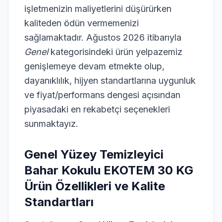
19)
işletmenizin maliyetlerini düşürürken
kaliteden ödün vermemenizi
emizlik
parat
sağlamaktadır. Ağustos 2026 itibarıyla
1)
Genel
kategorisindeki ürün yelpazemiz
as
genişlemeye devam etmekte olup,
1)
dayanıklılık, hijyen standartlarına uygunluk
ve fiyat/performans dengesi açısından
piyasadaki en rekabetçi seçenekleri
sunmaktayız.
Genel Yüzey Temizleyici
Bahar Kokulu EKOTEM 30 KG
Ürün Özellikleri ve Kalite
Standartları