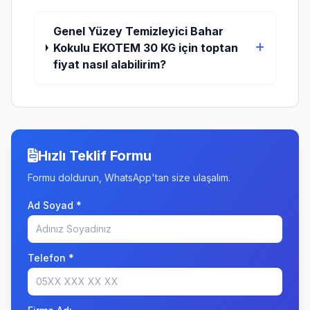
Genel Yüzey Temizleyici Bahar
Kokulu EKOTEM 30 KG için toptan
fiyat nasıl alabilirim?
Hızlı Teklif Formu
Formu doldurun, WhatsApp'tan size ulaşalım.
Ad Soyad *
Telefon *