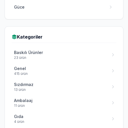
Güce
Keşap
Piraziz
Kategoriler
Şebinkarahisar
Baskılı Ürünler
Tirebolu
23 ürün
Yağlıdere
Genel
415 ürün
Sızdırmaz
13 ürün
Ambalaaj
11 ürün
Gıda
4 ürün