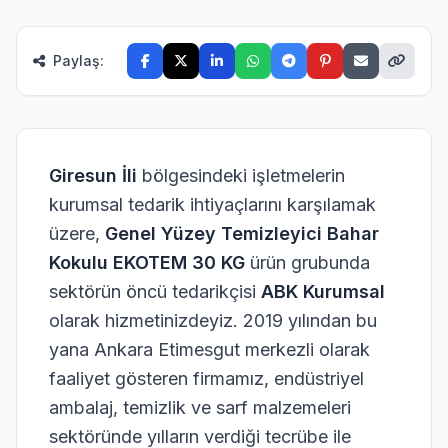
4)
tsApp
emizlik
Paylaş:
arf
27)
eterjan
47)
Giresun İli
bölgesindeki işletmelerin
emizlik
kurumsal tedarik ihtiyaçlarını karşılamak
ezi
üzere,
Genel Yüzey Temizleyici Bahar
6)
Kokulu EKOTEM 30 KG
ürün grubunda
ağıt-
sektörün öncü tedarikçisi
ABK Kurumsal
eçete
21)
olarak hizmetinizdeyiz. 2019 yılından bu
yana Ankara Etimesgut merkezli olarak
Çöp
oşeti
faaliyet gösteren firmamız, endüstriyel
6)
ambalaj, temizlik ve sarf malzemeleri
sektöründe yılların verdiği tecrübe ile
ldiven