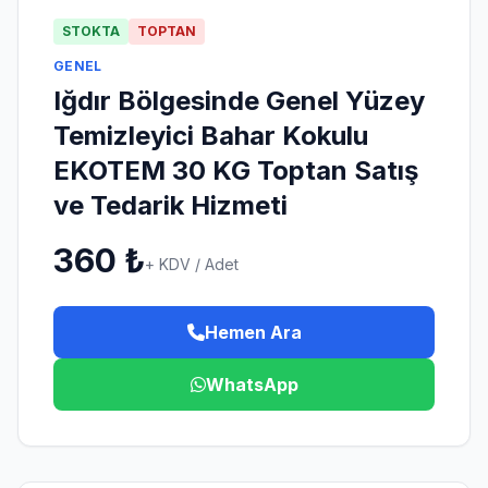
415)
STOKTA
TOPTAN
ızdırmaz
GENEL
13)
Iğdır Bölgesinde Genel Yüzey
mbalaaj
Temizleyici Bahar Kokulu
11)
EKOTEM 30 KG Toptan Satış
ıda
nka
ve Tedarik Hizmeti
4)
sapları
Köpük
360 ₺
+ KDV / Adet
rumsal
Tabak
11)
tişim
Hemen Ara
astane
rünleri
26)
WhatsApp
541
968
ardak
5
3)
39
oşet