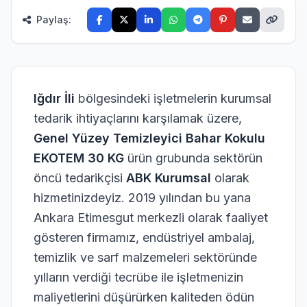
4)
Paylaş:
tsApp
emizlik
arf
27)
eterjan
Iğdır İli
bölgesindeki işletmelerin kurumsal
47)
tedarik ihtiyaçlarını karşılamak üzere,
emizlik
Genel Yüzey Temizleyici Bahar Kokulu
ezi
EKOTEM 30 KG
ürün grubunda sektörün
6)
öncü tedarikçisi
ABK Kurumsal
olarak
ağıt-
hizmetinizdeyiz. 2019 yılından bu yana
eçete
Ankara Etimesgut merkezli olarak faaliyet
21)
gösteren firmamız, endüstriyel ambalaj,
Çöp
temizlik ve sarf malzemeleri sektöründe
oşeti
6)
yılların verdiği tecrübe ile işletmenizin
maliyetlerini düşürürken kaliteden ödün
ldiven