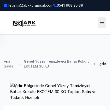
iletisim@abkkurumsal.com
0541 968 25 39
ENÜ
a
Ana
Genel Yüzey Temizleyici Bahar Kokulu
Iğdır
yfa
Sayfa
EKOTEM 30 KG
tegoriler
askılı
rünler
23)
enel