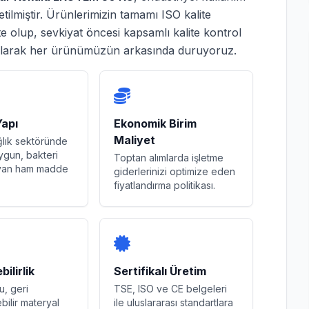
ilmiştir. Ürünlerimizin tamamı ISO kalite
te olup, sevkiyat öncesi kapsamlı kalite kontrol
olarak her ürünümüzün arkasında duruyoruz.
Yapı
Ekonomik Birim
Maliyet
ğlık sektöründe
ygun, bakteri
Toptan alımlarda işletme
ayan ham madde
giderlerinizi optimize eden
fiyatlandırma politikası.
ilirlik
Sertifikalı Üretim
u, geri
TSE, ISO ve CE belgeleri
bilir materyal
ile uluslararası standartlara