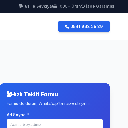
81 İle Sevkiyat
1000+ Ürün
İade Garantisi
0541 968 25 39
Hızlı Teklif Formu
Formu doldurun, WhatsApp'tan size ulaşalım.
Ad Soyad *