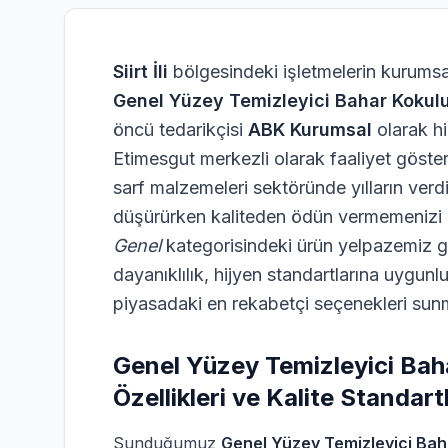
Siirt İli
bölgesindeki işletmelerin kurumsal
Genel Yüzey Temizleyici Bahar Koku
öncü tedarikçisi
ABK Kurumsal
olarak h
Etimesgut merkezli olarak faaliyet göster
sarf malzemeleri sektöründe yılların verdiğ
düşürürken kaliteden ödün vermemenizi s
Genel
kategorisindeki ürün yelpazemiz 
dayanıklılık, hijyen standartlarına uygun
piyasadaki en rekabetçi seçenekleri sun
Genel Yüzey Temizleyici Ba
Özellikleri ve Kalite Standartl
Sunduğumuz
Genel Yüzey Temizleyici Ba