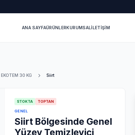
ANA SAYFA
ÜRÜNLER
KURUMSAL
İLETIŞIM
u EKOTEM 30 KG
Siirt
STOKTA
TOPTAN
GENEL
Siirt Bölgesinde Genel
Yüzey Temizleyici